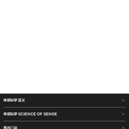
静安嘉里中心店
华中区
经开永旺店
华北区
大悦城店
东北区
铁西万象汇店
西南区
上海市静安区延安中路1218号嘉里中心B1-21号蕉内
龙湖时代天街店
西北区
体感科学 定义
武汉市经济技术开发区经开永旺梦乐城1层A110号 蕉内
荟聚店
体感科学 SCIENCE OF SENSE
北京市朝阳大悦城2层69号 蕉内
蕉内门店